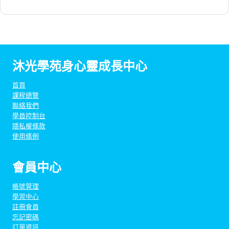
NT$36
格：
NT$32
沐光學苑身心靈成長中心
首頁
課程總覽
聯絡我們
學員控制台
隱私權條款
使用條例
會員中心
帳號管理
學習中心
註冊會員
忘記密碼
訂單資訊