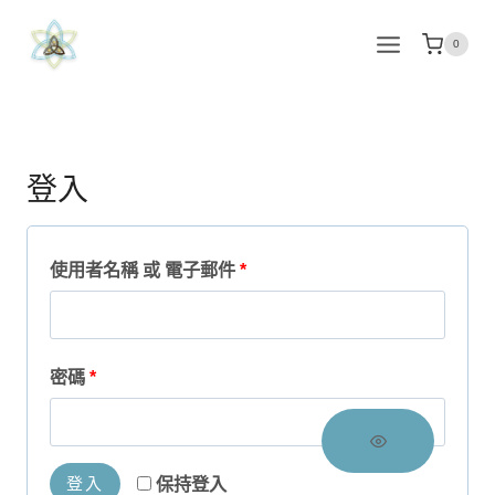
Skip
to
0
content
登入
必
使用者名稱 或 電子郵件
*
填
必
密碼
*
填
登入
保持登入