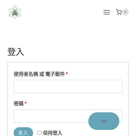
Skip
to
0
content
登入
必
使用者名稱 或 電子郵件
*
填
必
密碼
*
填
登入
保持登入