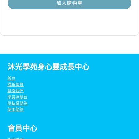
價
前
加入購物車
格：
價
NT$53
格：
NT$48
沐光學苑身心靈成長中心
首頁
課程總覽
聯絡我們
學員控制台
隱私權條款
使用條例
會員中心