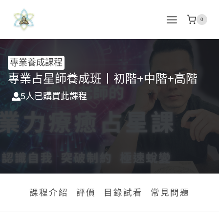
Skip
to
0
content
專業養成課程
專業占星師養成班丨初階+中階+高階
5
人已購買此課程
課程介紹
評價
目錄試看
常見問題