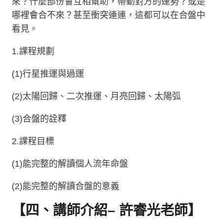
來？什麼部份會互相幫助，帶動對方的運勢？或是
哪裡會合不來？甚至衝突連連，這都可以在合盤中
看見。
1.
課程規劃
(1)
行星推運與過運
(2)
太陽回歸、二次推運、月亮回歸、太陽弧
(3)
合盤的詮釋
2.
課程目標
(1)
能完整的解讀個人流年命盤
(2)
能完整的解讀合盤的意義
【四、講師介紹– 許睿光老師】