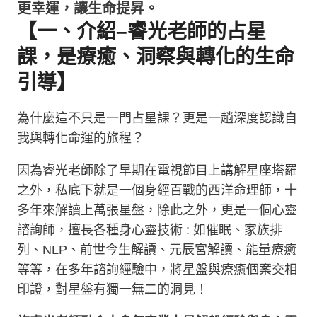
更幸運，讓生命提昇。
【一、介紹–睿光老師的占星
課，是療癒、洞察與轉化的生命
引導】
為什麼這不只是一門占星課？更是一趟深度認識自
我與轉化命運的旅程？
因為睿光老師除了早期在電視節目上講解星座塔羅
之外，私底下就是一個身經百戰的西洋命理師，十
多年來解讀上萬張星盤，除此之外，更是一個心靈
諮詢師，擅長各種身心靈技術
:
如催眠、家族排
列、
NLP
、前世今生解讀、元辰宮解讀、能量療癒
等等，在多年諮詢經驗中，將星盤與療癒個案交相
印證，對星盤有獨一無二的洞見！