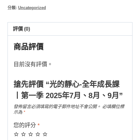
格：
格：
靜
分類:
Uncategorized
心-
NT$20,000。
NT$18,000。
全
年
評價 (0)
成
商品評價
長
課
丨
目前沒有評價。
第
一
搶先評價 “光的靜心-全年成長課
季
丨第一季 2025年7月、8月、9月”
2025
發佈留言必須填寫的電子郵件地址不會公開。
必填欄位標
年
示為
*
7
月、
您的評分
*
8