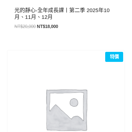
光的靜心-全年成長課丨第二季 2025年10
月、11月、12月
原
目
NT$
20,000
NT$
18,000
始
前
價
價
格：
格：
NT$20,000。
NT$18,000。
特價