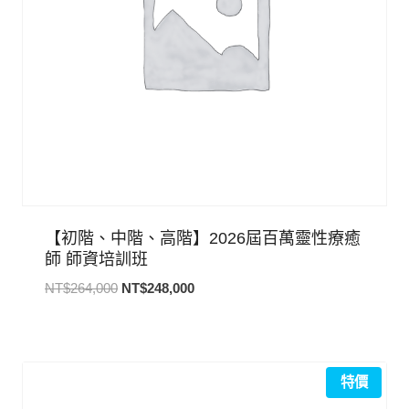
【初階、中階、高階】2026屆百萬靈性療癒
師 師資培訓班
原
目
NT$
264,000
NT$
248,000
始
前
價
價
格：
格：
NT$264,000。
NT$248,000。
特價