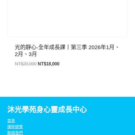
光的靜心-全年成長課丨第三季 2026年1月、
2月、3月
原
目
NT$
20,000
NT$
18,000
始
前
價
價
格：
格：
NT$20,000。
NT$18,000。
沐光學苑身心靈成長中心
首頁
課程總覽
聯絡我們