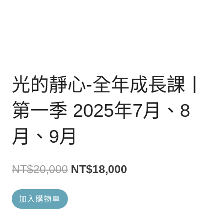
光的靜心-全年成長課丨
第一季 2025年7月、8
月、9月
原
目
NT$
20,000
NT$
18,000
始
前
光
加入購物車
價
價
的