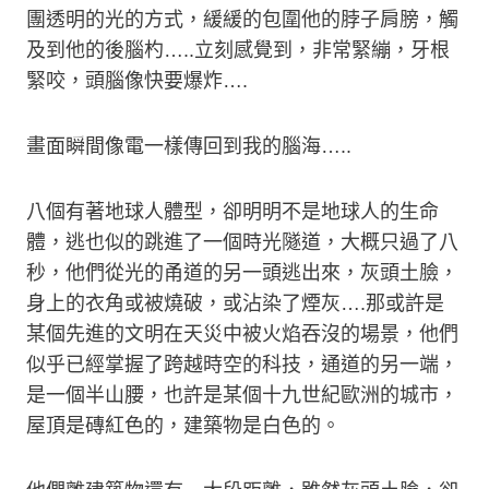
團透明的光的方式，緩緩的包圍他的脖子肩膀，觸
及到他的後腦杓…..立刻感覺到，非常緊繃，牙根
緊咬，頭腦像快要爆炸….
畫面瞬間像電一樣傳回到我的腦海…..
八個有著地球人體型，卻明明不是地球人的生命
體，逃也似的跳進了一個時光隧道，大概只過了八
秒，他們從光的甬道的另一頭逃出來，灰頭土臉，
身上的衣角或被燒破，或沾染了煙灰….那或許是
某個先進的文明在天災中被火焰吞沒的場景，他們
似乎已經掌握了跨越時空的科技，通道的另一端，
是一個半山腰，也許是某個十九世紀歐洲的城市，
屋頂是磚紅色的，建築物是白色的。