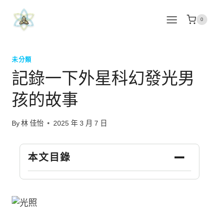
Skip
to
0
content
未分類
記錄一下外星科幻發光男
孩的故事
By
林 佳怡
2025 年 3 月 7 日
本文目錄