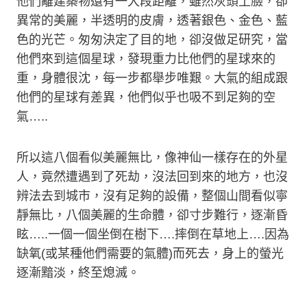
他們離建築物還有一大段距離，雖然灰頭土臉，卻
異常的美麗，半透明的皮膚，透著銀色、金色、藍
色的光芒。匆匆決定了目的地，卻沒做足研究，當
他們來到這個星球，發現重力比他們的星球來的
重，身體很沈，每一步都舉步唯艱。大氣的組成跟
他們的星球有差異，他們似乎也吸不到足夠的空
氣…..
所以這八個看似美麗無比，像神仙一樣存在的外星
人，竟然遭遇到了死劫，沒法回到來的地方，也沒
辨法去到城市，沒有足夠的設備，整個山間看似寧
靜無比，八個美麗的生命體，卻寸步難行，逐漸昏
眩…..一個一個坐倒在樹下….摔倒在草地上….因為
缺氧(或某種他們需要的氣體)而死去，身上的螢光
逐漸黯淡，終至熄滅。