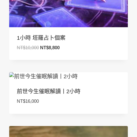
1小時 塔羅占卜個案
原
目
NT$
10,000
NT$
8,800
始
前
價
價
格：
格：
NT$10,000。
NT$8,800。
前世今生催眠解讀丨2小時
NT$
16,000