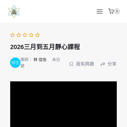
Skip
to
0
content
2026三月到五月靜心課程
導師：
林 佳怡
未分
林佳
我有興趣
分享
類