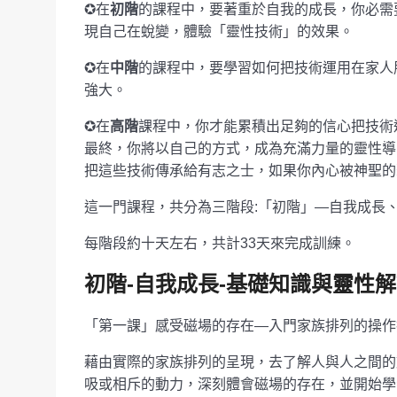
✪在
初階
的課程中，要著重於自我的成長，你必需
現自己在蛻變，體驗「靈性技術」的效果。
✪在
中階
的課程中，要學習如何把技術運用在家人
強大。
✪在
高階
課程中，你才能累積出足夠的信心把技術
最終，你將以自己的方式，成為充滿力量的靈性導
把這些技術傳承給有志之士，如果你內心被神聖的
這一門課程，共分為三階段:「初階」—自我成長
每階段約十天左右，共計33天來完成訓練。
初階-自我成長-基礎知識與靈性
「第一課」感受磁場的存在—入門家族排列的操作技
藉由實際的家族排列的呈現，去了解人與人之間的
吸或相斥的動力，深刻體會磁場的存在，並開始學