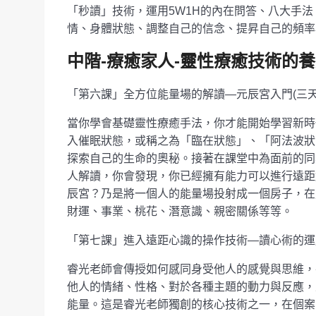
「秒讀」技術，運用5W1H的內在問答、八大手
情、身體狀態、調整自己的信念、提昇自己的頻率
中階-療癒家人-靈性療癒技術的
「第六課」全方位能量場的解讀—元辰宮入門(三天
當你學會基礎靈性療癒手法，你才能開始學習新時
入催眠狀態，或稱之為「臨在狀態」、「阿法波狀
探索自己的生命的奧秘。接著在課堂中為面前的同
人解讀，你會發現，你已經擁有能力可以進行遠距
辰宮？乃是將一個人的能量場投射成一個房子，在
財運、事業、桃花、潛意識、親密關係等等。
「第七課」進入遠距心識的操作技術—讀心術的運用
睿光老師會傳授如何感同身受他人的感覺與思維，
他人的情緒、性格、對於各種主題的動力與反應，
能量。這是睿光老師獨創的核心技術之一，在個案