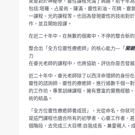
來是對於神秘學、靈性課程充滿了興趣。前十年為
包括:塔羅、占星術、薩滿、靈性彩油、花精、靈
一課程、光的課程等。也因為發現靈性的技術對於
作，並且開始授課。
在近二十年中，在無數的個案中，不停的整合新的
整合出「全方位靈性療癒師」的核心能力—「
關鍵
力
在睿光老師的課程中，也將協助、評估你是否發展
近二十年中，睿光老師除了以西洋命理師的身份在
靈性的諮詢師、靈性的療癒師，進行過數千個一對
的工作坊，專業訓練課程，擁有豐富的實務經驗。
術的結晶。
「全方位靈性療癒師養成班」，光從命名，你就可
是這門課程也適合所有的初學者、心靈工作者、甚
個階段，去完成三大目標:自我成長、兼愛親人，