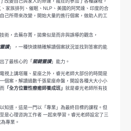
了改變自己與家人的命運，瘋狂的參加了各種課程，
氣、家族排列、催眠、NLP、美國的阿梵達、印度的合
自己所帶來改變，開始大量的進行個案，做助人的工
技術，去蕪存菁，拋棄似是而非與誤導的觀念，
靈讀
」，一種快速精確解讀個案狀況並找到答案的能
出了最核心的「
關鍵靈讀
」能力。
電視上講塔羅、星座之外，睿光老師大部份的時間是
一個案，解讀過數千張星座命盤，開設各種大大小小
而
「全方位靈性療癒師養成班」
就是睿光老師所有技
以知道，這是一門以「專業」為最終目標的課程。但
至是心理咨詢工作者 一起來學習。睿光老師設定了三
成為專業。