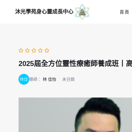
Skip
沐光學苑身心靈成長中心
首頁
to
content
2025屆全方位靈性療癒師養成班丨
林佳
導師：
林 佳怡
未分類