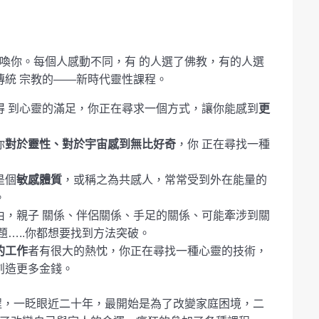
喚你。每個人感動不同，有 的人選了佛教，有的人選
傳統 宗教的——新時代靈性課程。
得 到心靈的滿足，你正在尋求一個方式，讓你能感到
更
你
對於靈性、對於宇宙感到無比好奇
，你 正在尋找一種
是個
敏感體質
，或稱之為共感人，常常受到外在能量的
。
由，親子 關係、伴侶關係、手足的關係、可能牽涉到關
題…..你都想要找到方法突破。
的工作
者有很大的熱忱，你正在尋找一種心靈的技術，
創造更多金錢。
課程，一眨眼近二十年，最開始是為了改變家庭困境，二