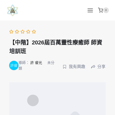
Skip
to
0
content
【中階】2026屆百萬靈性療癒師 師資
培訓班
導師：
許 睿光
未分
許睿
我有興趣
分享
類