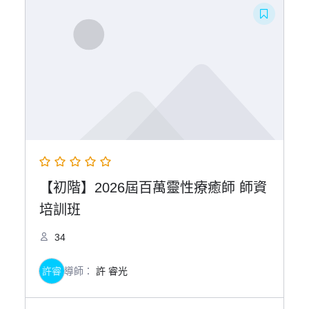
【初階】2026屆百萬靈性療癒師 師資
培訓班
34
許睿
導師：
許 睿光