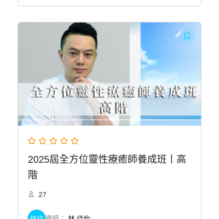
始
前
價
價
格：
格：
NT$95,000。
NT$90,000。
2025屆全方位靈性療癒師養成班丨高
階
27
林佳
導師：
林 佳怡