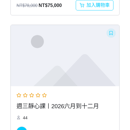
原
目
加入購物車
NT$
78,000
NT$
75,000
始
前
價
價
格：
格：
NT$78,000。
NT$75,000。
週三靜心課丨2026六月到十二月
44