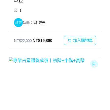
4/12
1
許睿
導師：
許 睿光
原
目
加入購物車
NT$
22,000
NT$
19,800
始
前
價
價
格：
格：
NT$22,000。
NT$19,800。