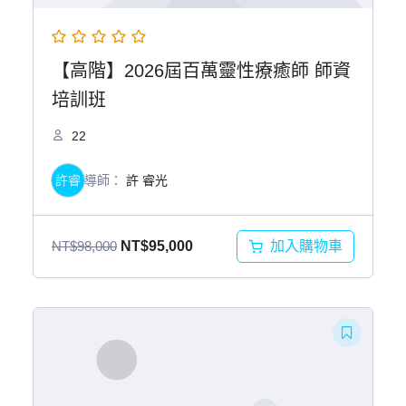
【高階】2026屆百萬靈性療癒師 師資
培訓班
22
許睿
導師：
許 睿光
原
目
加入購物車
NT$
98,000
NT$
95,000
始
前
價
價
格：
格：
NT$98,000。
NT$95,000。