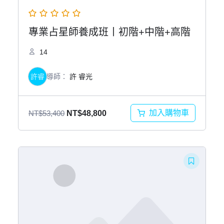
專業占星師養成班丨初階+中階+高階
14
許睿
導師：
許 睿光
原
目
加入購物車
NT$
53,400
NT$
48,800
始
前
價
價
格：
格：
NT$53,400。
NT$48,800。