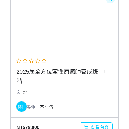
NT$32,000。
NT$29,800。
2025屆全方位靈性療癒師養成班丨中
階
27
林佳
導師：
林 佳怡
查看內容
NT$
78,000