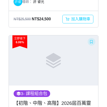
許睿
導師：
許 睿光
原
目
加入購物車
NT$
25,500
NT$
24,500
始
前
價
價
格：
格：
立即省下
6.06%
NT$25,500。
NT$24,500。
3
- 課程組合包
【初階、中階、高階】2026屆百萬靈