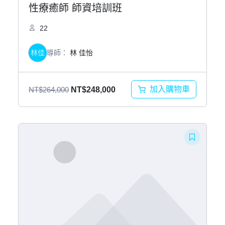
性療癒師 師資培訓班
22
林佳
導師：
林 佳怡
原
目
加入購物車
NT$
264,000
NT$
248,000
始
前
價
價
格：
格：
NT$264,000。
NT$248,000。