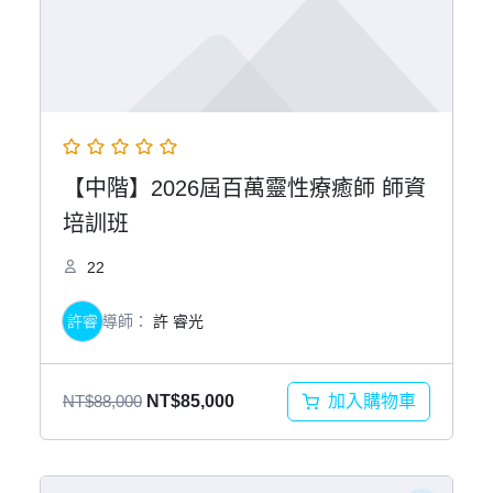
【中階】2026屆百萬靈性療癒師 師資
培訓班
22
許睿
導師：
許 睿光
原
目
加入購物車
NT$
88,000
NT$
85,000
始
前
價
價
格：
格：