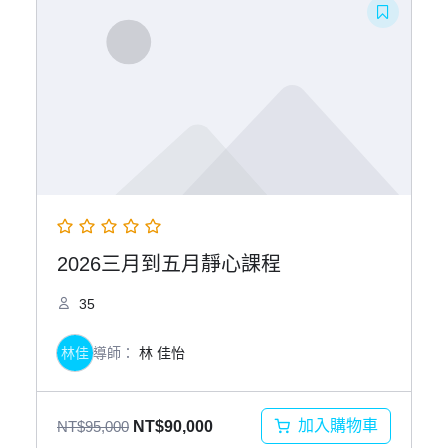
NT$88,000。
NT$85,000。
2026三月到五月靜心課程
35
林佳
導師：
林 佳怡
原
目
加入購物車
NT$
95,000
NT$
90,000