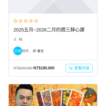
2025五月~2026二月的週三靜心課
42
許睿
導師：
許 睿光
原
目
查看內容
NT$
200,000
NT$
180,000
始
前
價
價
格：
格：
NT$200,000。
NT$180,000。