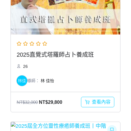
2025直覺式塔羅師占卜養成班
26
林佳
導師：
林 佳怡
原
目
查看內容
NT$
32,000
NT$
29,800
始
前
價
價
格：
格：