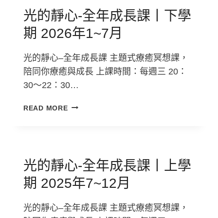
性
療
光的靜心-全年成長課丨下學
癒
期 2026年1~7月
師
養
成
光的靜心–全年成長課 主題式療癒冥想課，
班
陪同你療癒與成長 上課時間：每週三 20：
丨
30～22：30…
初
階
光
READ MORE
&
的
中
靜
階
心-
&
全
高
年
光的靜心-全年成長課丨上學
階
成
期 2025年7~12月
長
課
丨
光的靜心–全年成長課 主題式療癒冥想課，
下