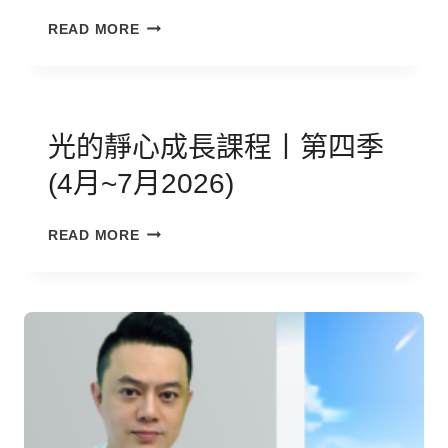
【初
READ MORE
階、
中
階、
高
階】
光的靜心成長課程丨第四季
2026
(4月~7月2026)
屆
百
光
萬
READ MORE
的
靈
靜
性
心
療
成
癒
長
師
課
師
程
資
丨
培
第
訓