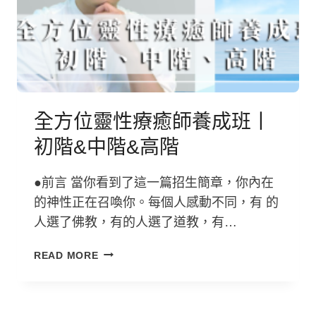
四
班
季
(4
月
~7
月
2026)
全方位靈性療癒師養成班丨
初階&中階&高階
●前言 當你看到了這一篇招生簡章，你內在
的神性正在召喚你。每個人感動不同，有 的
人選了佛教，有的人選了道教，有…
全
READ MORE
方
位
靈