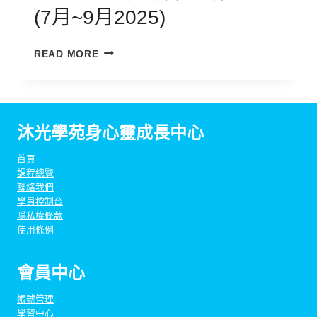
課
月
(7月~9月2025)
程
2026)
丨
光
第
READ MORE
的
二
靜
季
心
(10
成
月
沐光學苑身心靈成長中心
長
~12
課
月
首頁
程
2025)
課程總覽
丨
聯絡我們
第
學員控制台
一
隱私權條款
季
使用條例
(7
月
會員中心
~9
月
帳號管理
2025)
學習中心