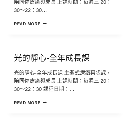
陪同你療癒與成長 上課時間：每週三 20：
學
30～22：30…
期
2026
光
READ MORE
年
的
1~7
靜
月
心-
全
年
光的靜心-全年成長課
成
長
光的靜心-全年成長課 主題式療癒冥想課，
課
陪同你療癒與成長 上課時間：每週三 20：
丨
30～22：30 課程日期：…
上
學
光
期
READ MORE
的
2025
靜
年
心-
7~12
全
月