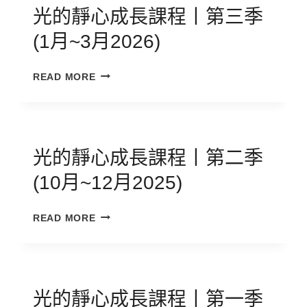
年
光的靜心成長課程丨第三季
成
(1月~3月2026)
長
課
光
READ MORE
的
靜
心
成
長
光的靜心成長課程丨第二季
課
(10月~12月2025)
程
丨
光
第
READ MORE
的
三
靜
季
心
(1
成
月
長
光的靜心成長課程丨第一季
~3