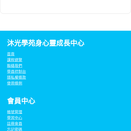
屆
NT$98
格：
百
萬
NT$95
靈
性
沐光學苑身心靈成長中心
療
首頁
癒
課程總覽
師
聯絡我們
師
學員控制台
隱私權條款
資
使用條例
培
訓
會員中心
班
數
帳號管理
學習中心
量
註冊會員
忘記密碼