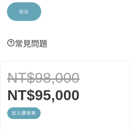
常見問題
原
NT$
98,000
始
目
NT$
95,000
價
前
【高
加入購物車
階】
格：
價
2026