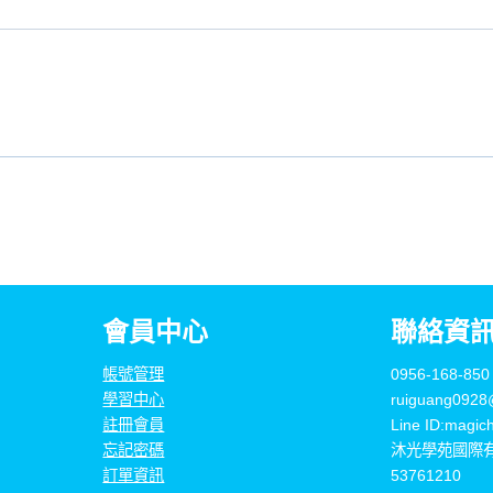
會員中心
聯絡資
帳號管理
0956-168-850
學習中心
ruiguang0928
註冊會員
Line ID:magic
忘記密碼
沐光學苑國際
訂單資訊
53761210