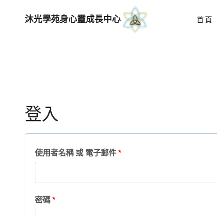
Skip
沐光學苑身心靈成長中心
首頁
to
content
登入
必
使用者名稱 或 電子郵件
*
填
必
密碼
*